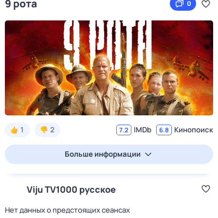
9 рота
0
1
2
IMDb
Кинопоиск
7.2
6.8
Больше информации
Viju TV1000 русское
Нет данных о предстоящих сеансах