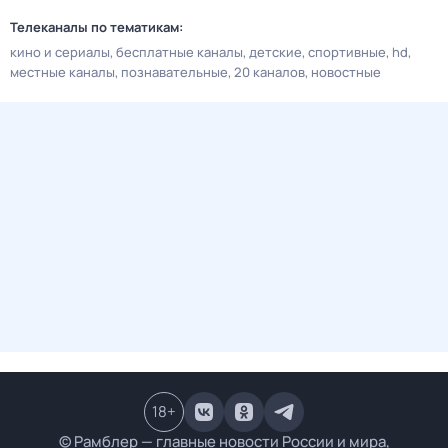
Телеканалы по тематикам:
кино и сериалы
бесплатные каналы
детские
спортивные
hd
местные каналы
познавательные
20 каналов
новостные
18
+
© Рамблер — главные новости России и мира,