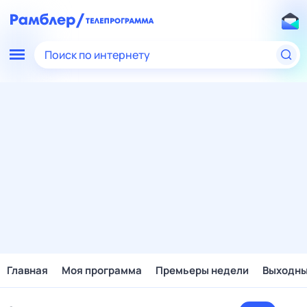
Поиск по интернету
Главная
Моя программа
Премьеры недели
Выходн