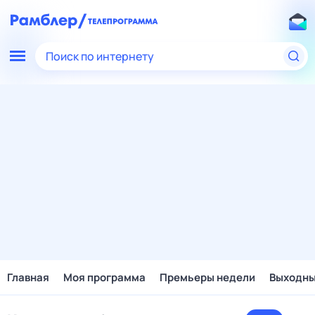
Поиск по интернету
Главная
Моя программа
Премьеры недели
Выходн