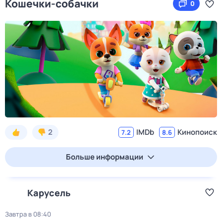
Кошечки-собачки
0
2
IMDb
Кинопоиск
7.2
8.6
Больше информации
Карусель
Завтра в 08:40