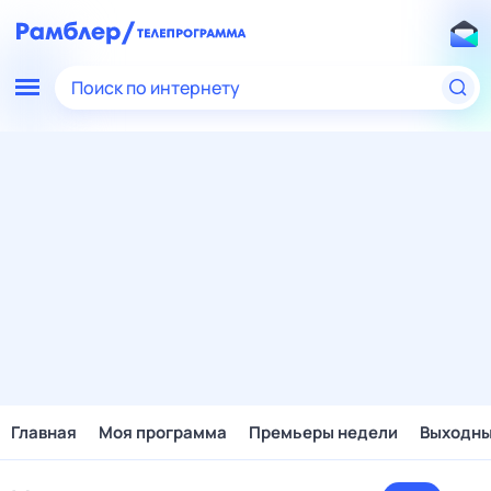
Поиск по интернету
Главная
Моя программа
Премьеры недели
Выходн