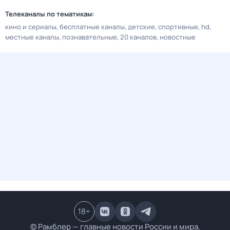
Телеканалы по тематикам:
кино и сериалы
бесплатные каналы
детские
спортивные
hd
местные каналы
познавательные
20 каналов
новостные
18
+
© Рамблер — главные новости России и мира,