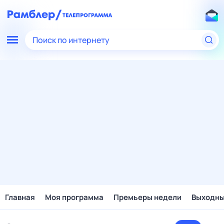
Поиск по интернету
Главная
Моя программа
Премьеры недели
Выходн