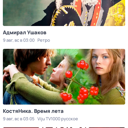
Адмирал Ушаков
9 авг, вс в 03:00
Ретро
КостяНика. Время лета
9 авг, вс в 03:05
Viju TV1000 русское