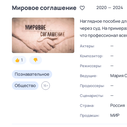
Мирoвое соглашeние
2020
—
2024
Наглядное пособие для
через суд. На примера
что профессионал все
—
Актеры:
—
Композитор:
1
—
Режиссеры:
Познавательное
Мария 
Ведущие:
Общество
—
Продюссеры:
16
+
—
Сценаристы:
Россия
Страна:
МИР
Продакшн: