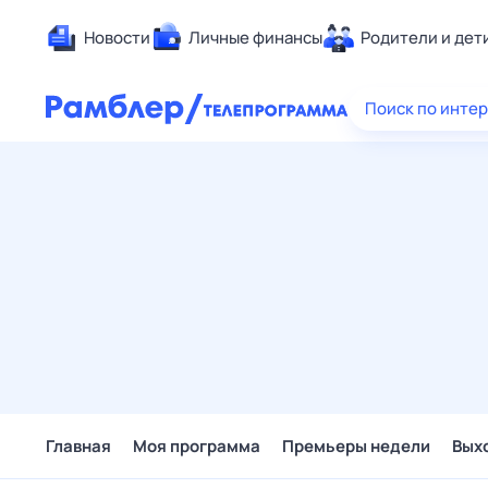
Новости
Личные финансы
Родители и дет
Здоровье
Поиск по инте
Развлечен
Дом и уют
Спорт
Карьера
Авто
Технологи
Жизненные
Сберегаем
Гороскопы
Главная
Моя программа
Премьеры недели
Вых