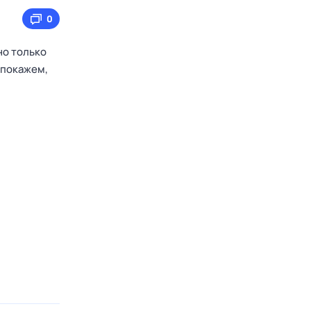
0
но только
 покажем,