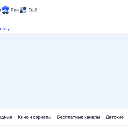
и
Еда
Ещё
Почта
рнету
ия и отдых
Поиск
Погода
ТВ-программа
и и тренды
 ситуации
 вместе
Помощь
одные
Кино и сериалы
Бесплатные каналы
Детские