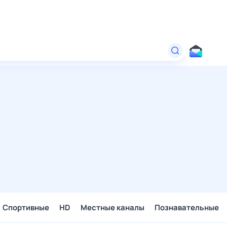
Спортивные
HD
Местные каналы
Познавательные