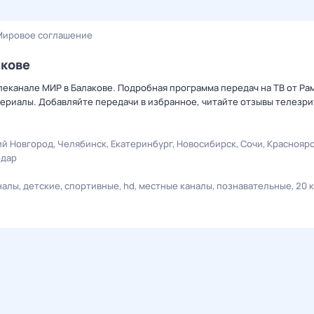
Мирoвое соглашeние
акове
леканале МИР в Балакове. Подробная программа передач на ТВ от Ра
ериалы. Добавляйте передачи в избранное, читайте отзывы телезри
й Новгород
Челябинск
Екатеринбург
Новосибирск
Сочи
Краснояр
одар
налы
детские
спортивные
hd
местные каналы
познавательные
20 