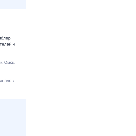
мблер
телей и
ск
Омск
каналов