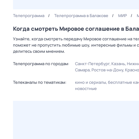
Телепрограмма
Телепрограмма в Балакове
МИР
Когда смотреть Мирoвое соглашeние в Бал
Узнайте, когда смотреть передачу Мирoвое соглашeние на те
поможет не пропустить любимые шоу, интересные фильмы и с
делитесь своим мнением.
Телепрограмма по городам:
Санкт-Петербург
Казань
Нижни
Самара
Ростов-на-Дону
Красн
Телеканалы по тематикам:
кино и сериалы
бесплатные ка
новостные