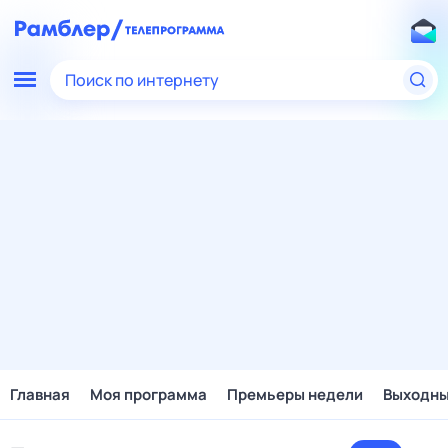
Поиск по интернету
Главная
Моя программа
Премьеры недели
Выходн