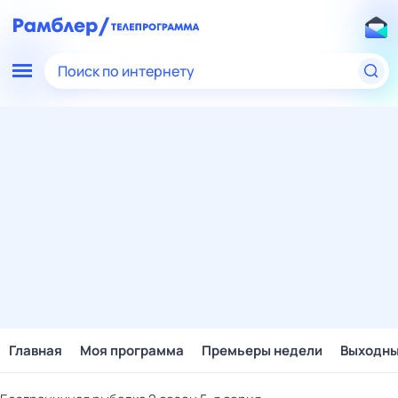
Поиск по интернету
Главная
Моя программа
Премьеры недели
Выходн