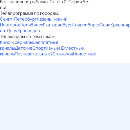
Безгрaничнaя pыбалка. Сезон 2. Серия 5-я
null
Телепрограмма по городам:
Санкт-Петербург
Казань
Нижний
Новгород
Челябинск
Екатеринбург
Новосибирск
Сочи
Красноя
на-Дону
Краснодар
Телеканалы по тематикам:
Кино и сериалы
Бесплатные
каналы
Детские
Спортивные
HD
Местные
каналы
Познавательные
20 каналов
Новостные