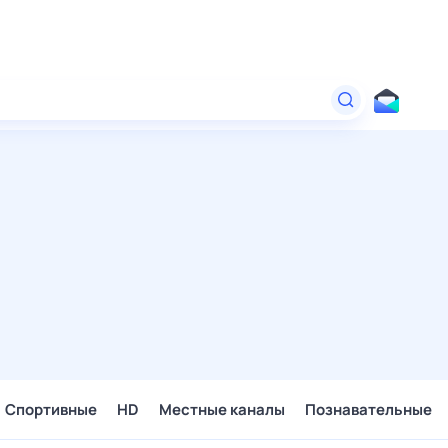
Спортивные
HD
Местные каналы
Познавательные