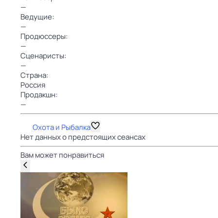
—
Ведущие:
—
Продюссеры:
—
Сценаристы:
—
Страна:
Россия
Продакшн:
—
Охота и Рыбалка
Нет данных о предстоящих сеансах
Вам может понравиться