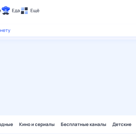
и
Еда
Ещё
Почта
рнету
ия и отдых
Поиск
Погода
ТВ-программа
и и тренды
 ситуации
 вместе
Помощь
одные
Кино и сериалы
Бесплатные каналы
Детские