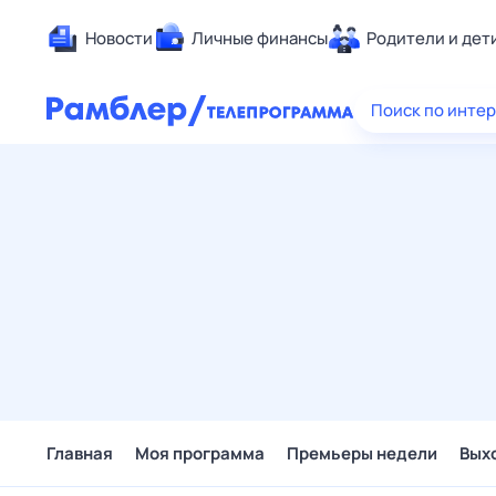
Новости
Личные финансы
Родители и дет
Здоровье
Поиск по инте
Развлечен
Дом и уют
Спорт
Карьера
Авто
Технологи
Жизненные
Сберегаем
Гороскопы
Главная
Моя программа
Премьеры недели
Вых