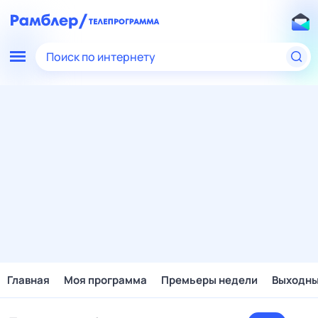
Поиск по интернету
Главная
Моя программа
Премьеры недели
Выходн