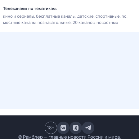
Телеканалы по тематикам:
кино и сериалы
бесплатные каналы
детские
спортивные
hd
местные каналы
познавательные
20 каналов
новостные
18
+
© Рамблер — главные новости России и мира,