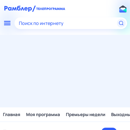
Поиск по интернету
Главная
Моя программа
Премьеры недели
Выходн