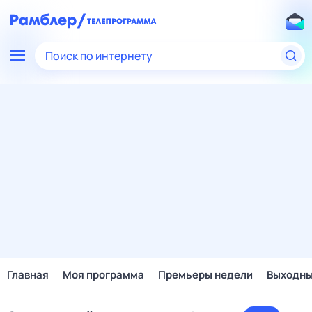
Поиск по интернету
Главная
Моя программа
Премьеры недели
Выходн