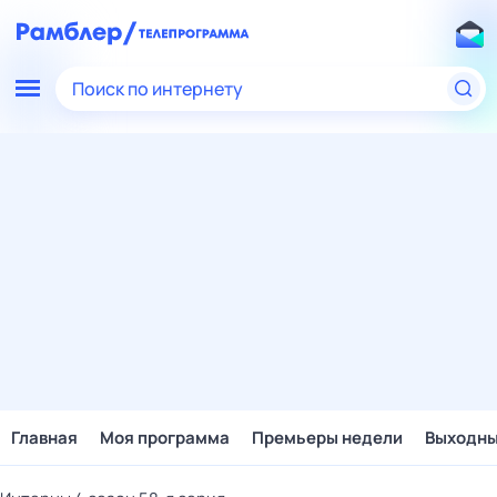
Поиск по интернету
Главная
Моя программа
Премьеры недели
Выходн