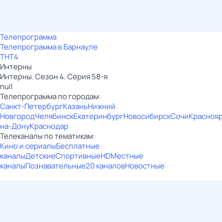
Телепрограмма
Телепрограмма в Барнауле
ТНТ4
Интерны
Интерны. Сезон 4. Серия 58-я
null
Телепрограмма по городам:
Санкт-Петербург
Казань
Нижний
Новгород
Челябинск
Екатеринбург
Новосибирск
Сочи
Красноя
на-Дону
Краснодар
Телеканалы по тематикам:
Кино и сериалы
Бесплатные
каналы
Детские
Спортивные
HD
Местные
каналы
Познавательные
20 каналов
Новостные