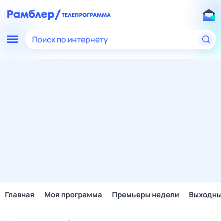
Поиск по интернету
Главная
Моя программа
Премьеры недели
Выходн