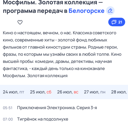
Мосфильм. Золотая коллекция —
программа передач в
Белогорске
21
Кино о настоящем, вечном, о нас. Классика советского
кино, современные хиты - золотой фонд любимых
фильмов от главной киностудии страны. Родные герои,
фразы, по которым мы узнаём своих в любой толпе. Кино
высшей пробы: комедии, драмы, детективы, научная
фантастика, - каждый день только на киноканале
Мосфильм. Золотая коллекция
24 июл,
пт
25 июл,
сб
26 июл,
вс
27 июл,
пн
28 июл,
Приключения Электроника
. Серия 3-я
05:51
Тигрёнок на подсолнухе
07:00