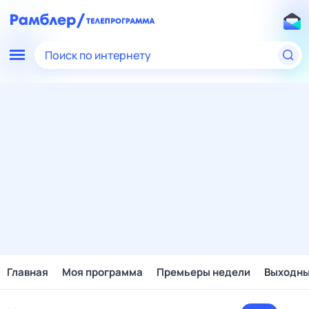
Поиск по интернету
Главная
Моя программа
Премьеры недели
Выходн