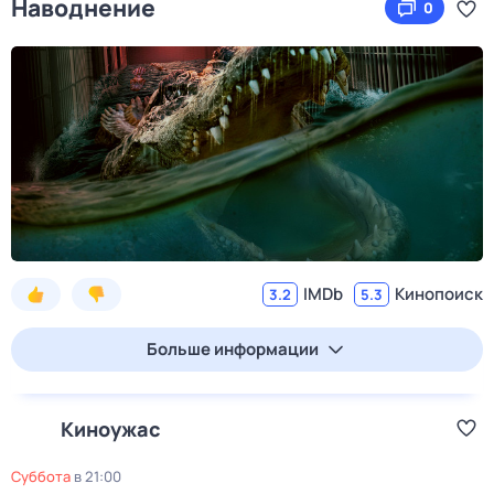
Наводнение
0
IMDb
Кинопоиск
3.2
5.3
Больше информации
Киноужас
суббота
в
21:00