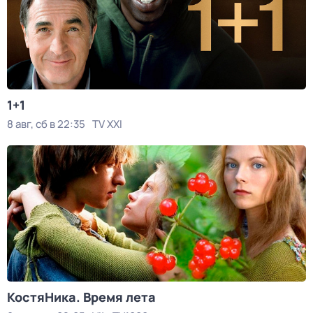
1+1
8 авг, сб в 22:35
TV XXI
КостяНика. Время лета