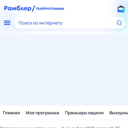
Поиск по интернету
Главная
Моя программа
Премьеры недели
Выходн