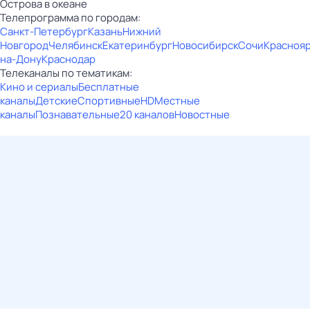
Острова в океане
Телепрограмма по городам:
Санкт-Петербург
Казань
Нижний
Новгород
Челябинск
Екатеринбург
Новосибирск
Сочи
Красноя
на-Дону
Краснодар
Телеканалы по тематикам:
Кино и сериалы
Бесплатные
каналы
Детские
Спортивные
HD
Местные
каналы
Познавательные
20 каналов
Новостные