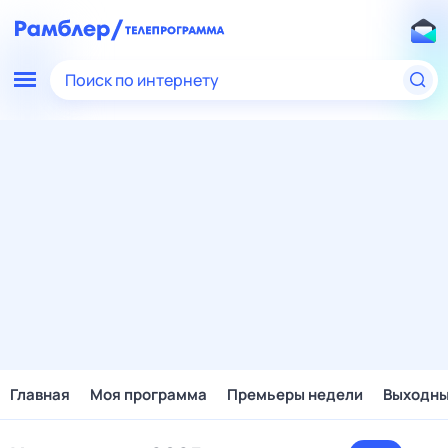
Поиск по интернету
Главная
Моя программа
Премьеры недели
Выходн