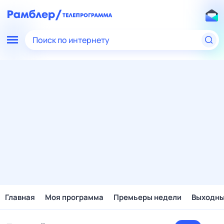
Поиск по интернету
Главная
Моя программа
Премьеры недели
Выходн