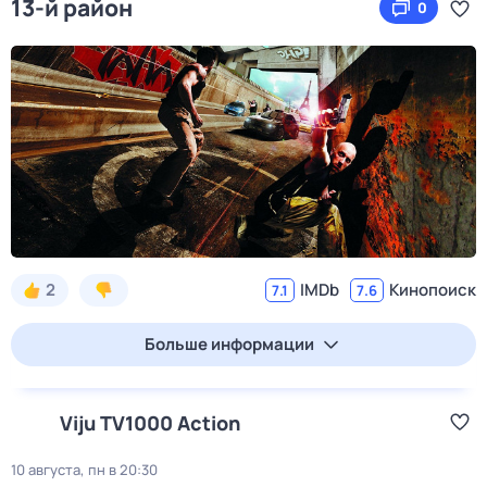
13-й район
0
2
IMDb
Кинопоиск
7.1
7.6
Больше информации
Viju TV1000 Action
10 августа, пн в 20:30