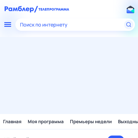
Поиск по интернету
Главная
Моя программа
Премьеры недели
Выходн