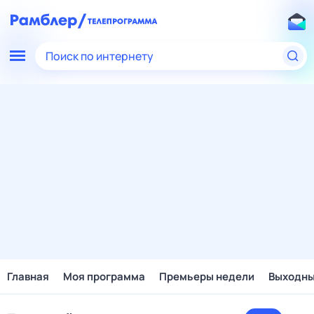
Поиск по интернету
Главная
Моя программа
Премьеры недели
Выходн