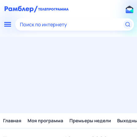
Поиск по интернету
Главная
Моя программа
Премьеры недели
Выходн