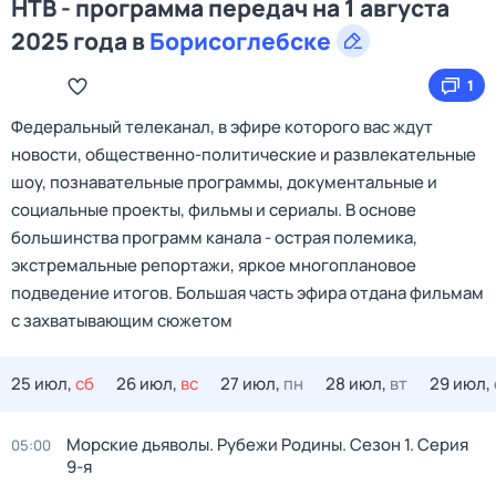
НТВ - программа передач на 1 августа
2025 года в
Борисоглебске
1
Федеральный телеканал, в эфире которого вас ждут
новости, общественно-политические и развлекательные
шоу, познавательные программы, документальные и
социальные проекты, фильмы и сериалы. В основе
большинства программ канала - острая полемика,
экстремальные репортажи, яркое многоплановое
подведение итогов. Большая часть эфира отдана фильмам
с захватывающим сюжетом
25 июл,
сб
26 июл,
вс
27 июл,
пн
28 июл,
вт
29 июл,
Морские дьяволы. Рубежи Родины
. Сезон 1
. Серия
05:00
9-я