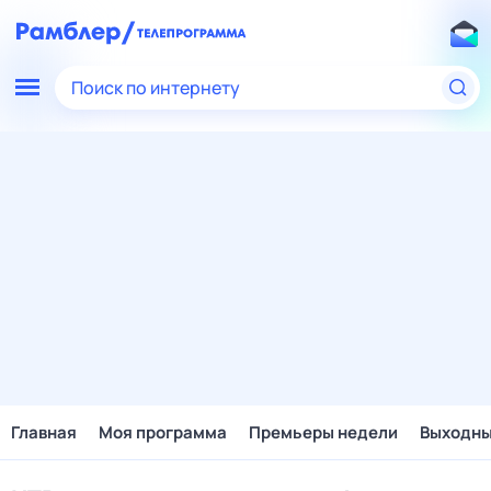
Поиск по интернету
Главная
Моя программа
Премьеры недели
Выходн