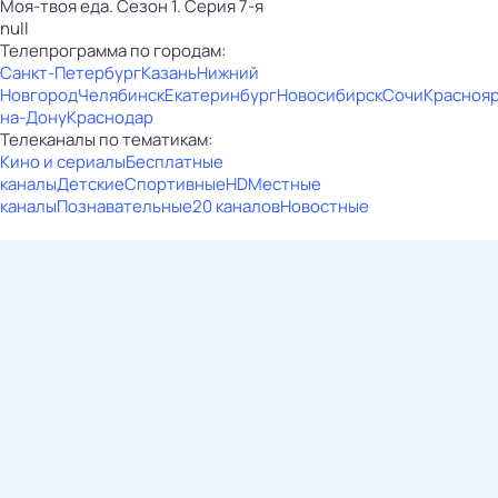
Моя-твоя еда. Сезон 1. Серия 7-я
null
Телепрограмма по городам:
Санкт-Петербург
Казань
Нижний
Новгород
Челябинск
Екатеринбург
Новосибирск
Сочи
Красноя
на-Дону
Краснодар
Телеканалы по тематикам:
Кино и сериалы
Бесплатные
каналы
Детские
Спортивные
HD
Местные
каналы
Познавательные
20 каналов
Новостные