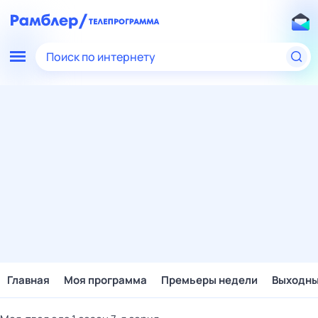
Поиск по интернету
Главная
Моя программа
Премьеры недели
Выходн