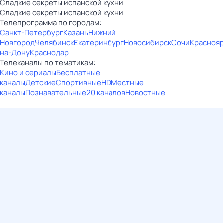
Сладкие секреты испанской кухни
Сладкие секреты испанской кухни
Телепрограмма по городам:
Санкт-Петербург
Казань
Нижний
Новгород
Челябинск
Екатеринбург
Новосибирск
Сочи
Красноя
на-Дону
Краснодар
Телеканалы по тематикам:
Кино и сериалы
Бесплатные
каналы
Детские
Спортивные
HD
Местные
каналы
Познавательные
20 каналов
Новостные