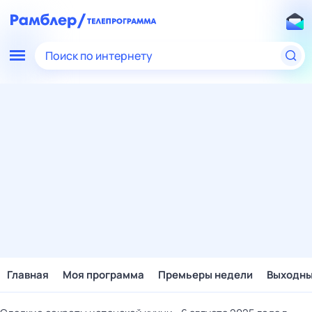
Поиск по интернету
Главная
Моя программа
Премьеры недели
Выходн