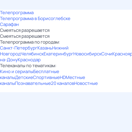
Телепрограмма
Телепрограмма в Борисоглебске
Сарафан
Смеяться разрешается
Смеяться разрешается
Телепрограмма по городам:
Санкт-Петербург
Казань
Нижний
Новгород
Челябинск
Екатеринбург
Новосибирск
Сочи
Красноя
на-Дону
Краснодар
Телеканалы по тематикам:
Кино и сериалы
Бесплатные
каналы
Детские
Спортивные
HD
Местные
каналы
Познавательные
20 каналов
Новостные