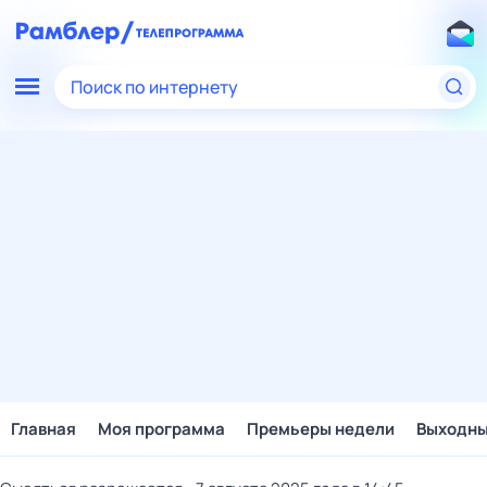
Поиск по интернету
Главная
Моя программа
Премьеры недели
Выходн