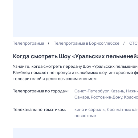
Телепрограмма
Телепрограмма в Борисоглебске
СТС
Когда смотреть Шоy «Уральских пeльменей
Узнайте, когда смотреть передачу Шоy «Уральских пeльменей
Рамблер поможет не пропустить любимые шоу, интересные фи
телезрителей и делитесь своим мнением.
Телепрограмма по городам:
Санкт-Петербург
Казань
Нижни
Самара
Ростов-на-Дону
Красн
Телеканалы по тематикам:
кино и сериалы
бесплатные ка
новостные