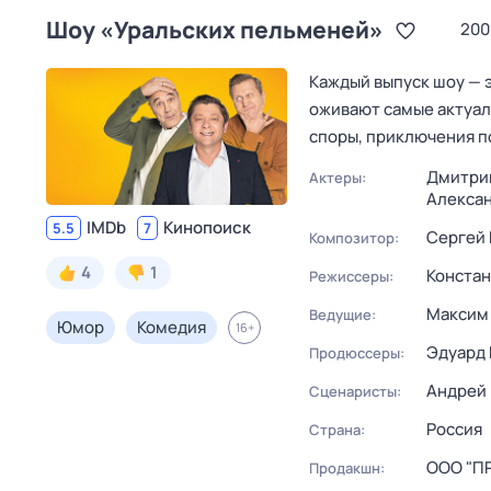
Шоy «Уральских пeльменей»
200
Каждый выпуск шоу — 
оживают самые актуал
споры, приключения п
Дмитри
Актеры:
Алекса
IMDb
Кинопоиск
5.5
7
Сергей 
Композитор:
4
1
Констан
Режиссеры:
Максим
Ведущие:
Юмор
Комедия
16
+
Эдуард 
Продюссеры:
Андрей
Сценаристы:
Россия
Страна:
ООО "П
Продакшн: