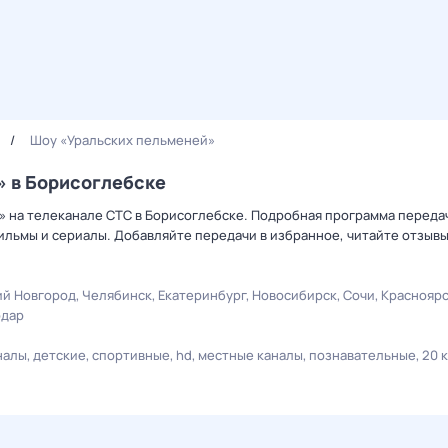
Шоy «Уральских пeльменей»
» в Борисоглебске
» на телеканале СТС в Борисоглебске. Подробная программа передач
льмы и сериалы. Добавляйте передачи в избранное, читайте отзыв
й Новгород
Челябинск
Екатеринбург
Новосибирск
Сочи
Краснояр
одар
налы
детские
спортивные
hd
местные каналы
познавательные
20 