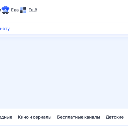
и
Еда
Ещё
Почта
рнету
ия и отдых
Поиск
Погода
ТВ-программа
и и тренды
 ситуации
 вместе
Помощь
одные
Кино и сериалы
Бесплатные каналы
Детские