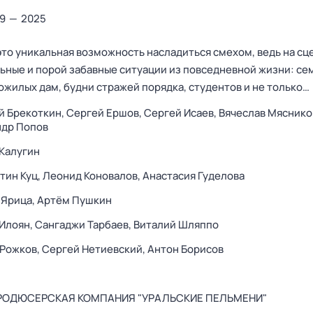
9
—
2025
это уникальная возможность насладиться смехом, ведь на сц
ьные и порой забавные ситуации из повседневной жизни: с
ожилых дам, будни стражей порядка, студентов и не только…
й Брекоткин,
Сергей Ершов,
Сергей Исаев,
Вячеслав Мяснико
ндр Попов
Калугин
тин Куц,
Леонид Коновалов,
Анастасия Гуделова
 Ярица,
Артём Пушкин
Илоян,
Сангаджи Тарбаев,
Виталий Шляппо
 Рожков,
Сергей Нетиевский,
Антон Борисов
РОДЮСЕРСКАЯ КОМПАНИЯ "УРАЛЬСКИЕ ПЕЛЬМЕНИ"