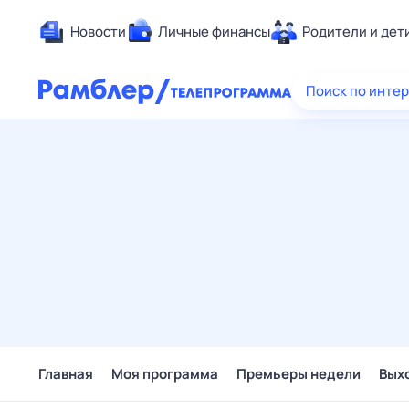
Новости
Личные финансы
Родители и дет
Здоровье
Поиск по инте
Развлечен
Дом и уют
Спорт
Карьера
Авто
Технологи
Жизненные
Сберегаем
Гороскопы
Главная
Моя программа
Премьеры недели
Вых