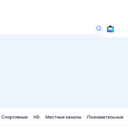
Спортивные
HD
Местные каналы
Познавательные