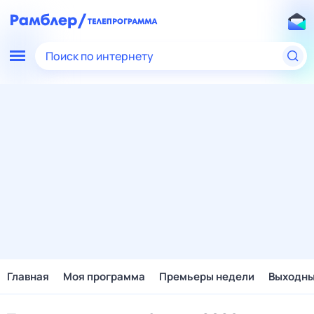
Поиск по интернету
Главная
Моя программа
Премьеры недели
Выходн