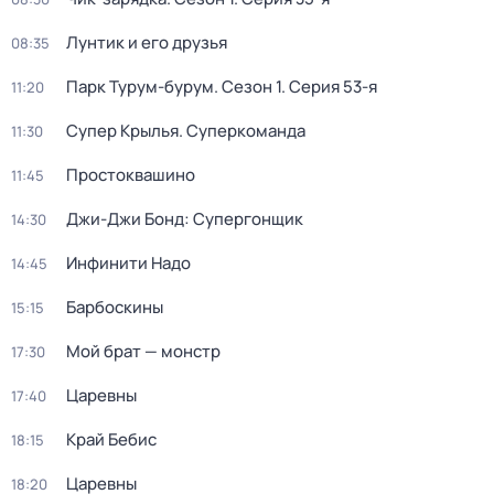
Лунтик и его друзья
08:35
Парк Турум-бурум
. Сезон 1
. Серия 53-я
11:20
Супер Крылья. Суперкоманда
11:30
Простоквашино
11:45
Джи-Джи Бонд: Супергонщик
14:30
Инфинити Надо
14:45
Барбоскины
15:15
Мой брат — монстр
17:30
Царевны
17:40
Край Бебис
18:15
Царевны
18:20