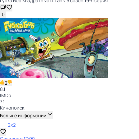
Губка Боб Квадратные Штаны 6 сезон 19-я серия
0
2
8.1
IMDb
7.1
Кинопоиск
Больше информации
2x2
Сегодня в 17:00