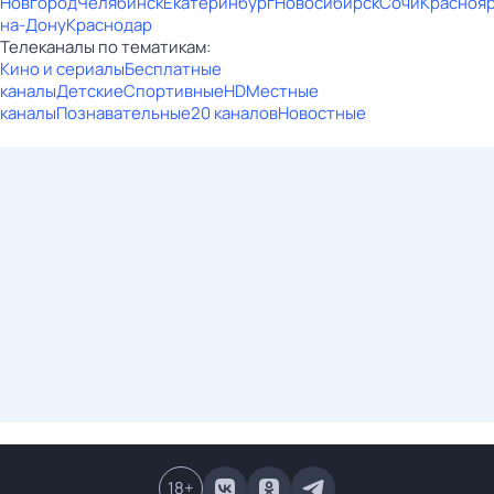
Новгород
Челябинск
Екатеринбург
Новосибирск
Сочи
Красноя
на-Дону
Краснодар
Телеканалы по тематикам:
Кино и сериалы
Бесплатные
каналы
Детские
Спортивные
HD
Местные
каналы
Познавательные
20 каналов
Новостные
18
+