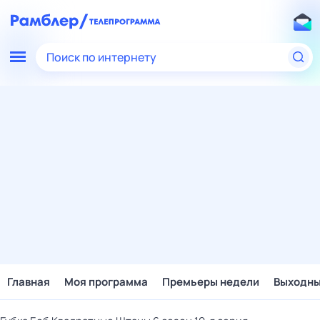
Поиск по интернету
Главная
Моя программа
Премьеры недели
Выходн