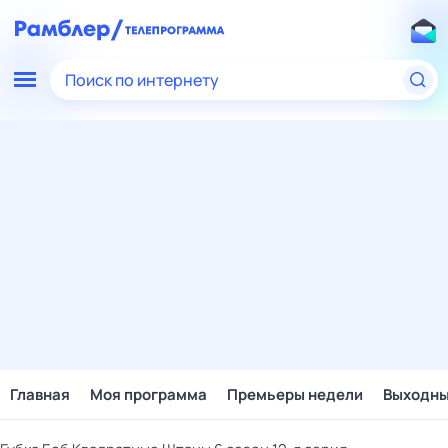
Поиск по интернету
Главная
Моя программа
Премьеры недели
Выходн