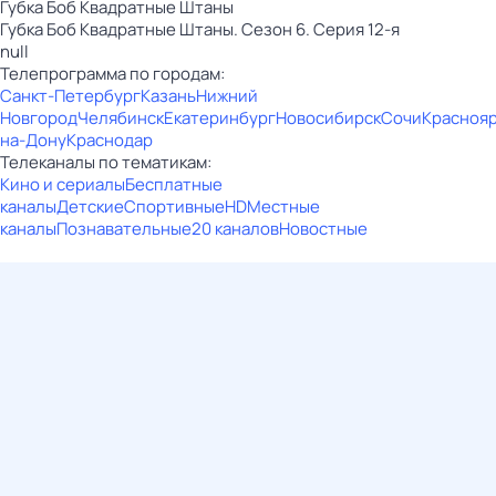
Губка Боб Квадратные Штаны
Губка Боб Квадратные Штаны. Сезон 6. Серия 12-я
null
Телепрограмма по городам:
Санкт-Петербург
Казань
Нижний
Новгород
Челябинск
Екатеринбург
Новосибирск
Сочи
Красноя
на-Дону
Краснодар
Телеканалы по тематикам:
Кино и сериалы
Бесплатные
каналы
Детские
Спортивные
HD
Местные
каналы
Познавательные
20 каналов
Новостные