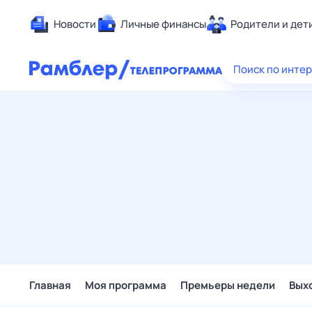
Новости
Личные финансы
Родители и дет
Здоровье
Поиск по инте
Развлечен
Дом и уют
Спорт
Карьера
Авто
Технологи
Жизненные
Сберегаем
Гороскопы
Главная
Моя программа
Премьеры недели
Вых