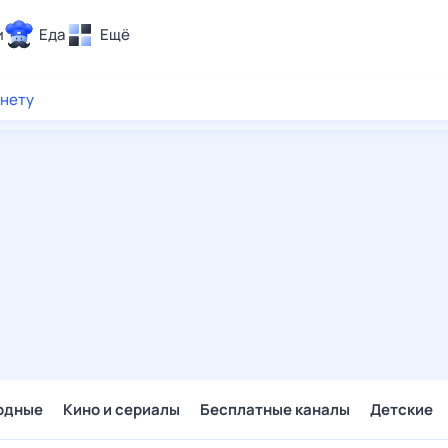
и
Еда
Ещё
Почта
рнету
ия и отдых
Поиск
Погода
ТВ-программа
и и тренды
 ситуации
 вместе
Помощь
одные
Кино и сериалы
Бесплатные каналы
Детские