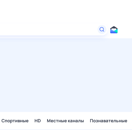
Спортивные
HD
Местные каналы
Познавательные