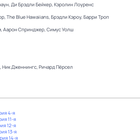
раун,
Ди Брэдли Бейкер,
Кэролин Лоуренс
рр,
The Blue Hawaiians,
Брэдли Кэроу,
Барри Троп
м,
Аарон Спринджер,
Симус Уолш
,
Ник Дженнингс,
Ричард Пёрсел
рия 4-я
рия 11-я
рия 12-я
рия 13-я
ерия 14-я