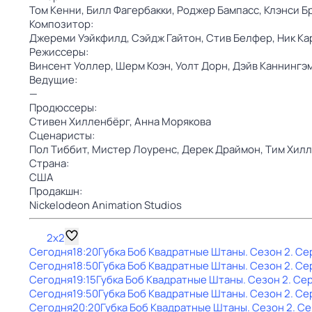
Том Кенни,
Билл Фагербакки,
Роджер Бампасс,
Клэнси Б
Композитор:
Джереми Уэйкфилд,
Сэйдж Гайтон,
Стив Белфер,
Ник Ка
Режиссеры:
Винсент Уоллер,
Шерм Коэн,
Уолт Дорн,
Дэйв Каннингэ
Ведущие:
—
Продюссеры:
Стивен Хилленбёрг,
Анна Морякова
Сценаристы:
Пол Тиббит,
Мистер Лоуренс,
Дерек Драймон,
Тим Хилл
Страна:
США
Продакшн:
Nickelodeon Animation Studios
2x2
Сегодня
18:20
Губка Боб Квадратные Штаны
. Сезон 2
. Се
Сегодня
18:50
Губка Боб Квадратные Штаны
. Сезон 2
. Се
Сегодня
19:15
Губка Боб Квадратные Штаны
. Сезон 2
. Се
Сегодня
19:50
Губка Боб Квадратные Штаны
. Сезон 2
. Се
Сегодня
20:20
Губка Боб Квадратные Штаны
. Сезон 2
. С