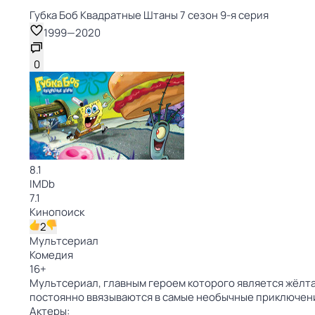
Губка Боб Квадратные Штаны 7 сезон 9-я серия
1999
—
2020
0
8.1
IMDb
7.1
Кинопоиск
2
Мультсериал
Комедия
16
+
Мультсериал, главным героем которого является жёлтая
постоянно ввязываются в самые необычные приключен
Актеры: