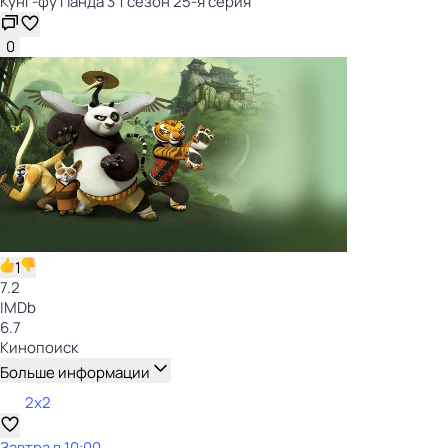
Кунг-фу Панда 3 1 сезон 25-я серия
0
1
7.2
IMDb
6.7
Кинопоиск
Больше информации
2x2
Завтра в 10:00