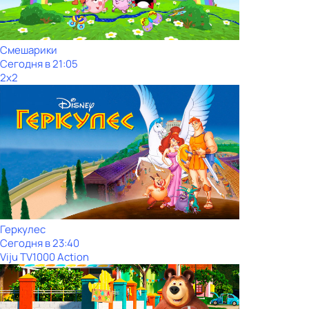
Смешарики
Сегодня в 21:05
2x2
Геркулес
Сегодня в 23:40
Viju TV1000 Action