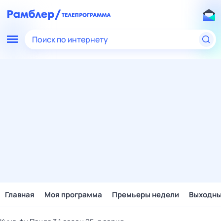
Поиск по интернету
Главная
Моя программа
Премьеры недели
Выходн