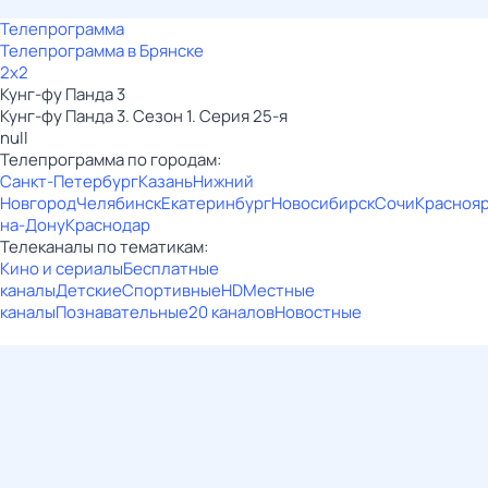
Телепрограмма
Телепрограмма в Брянске
2x2
Кунг-фу Панда 3
Кунг-фу Панда 3. Сезон 1. Серия 25-я
null
Телепрограмма по городам:
Санкт-Петербург
Казань
Нижний
Новгород
Челябинск
Екатеринбург
Новосибирск
Сочи
Красноя
на-Дону
Краснодар
Телеканалы по тематикам:
Кино и сериалы
Бесплатные
каналы
Детские
Спортивные
HD
Местные
каналы
Познавательные
20 каналов
Новостные