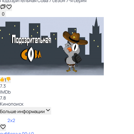
Подозрительная Сова 7 сезон 7-я серия
0
1
7.3
IMDb
7.8
Кинопоиск
Больше информации
2x2
суббота
в
00:40