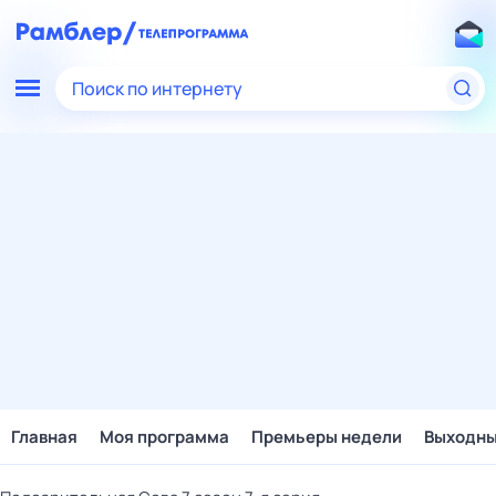
Поиск по интернету
Главная
Моя программа
Премьеры недели
Выходн