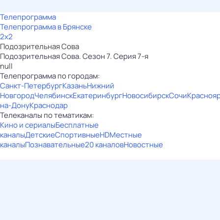
Телепрограмма
Телепрограмма в Брянске
2x2
Подозрительная Сова
Подозрительная Сова. Сезон 7. Серия 7-я
null
Телепрограмма по городам:
Санкт-Петербург
Казань
Нижний
Новгород
Челябинск
Екатеринбург
Новосибирск
Сочи
Красноя
на-Дону
Краснодар
Телеканалы по тематикам:
Кино и сериалы
Бесплатные
каналы
Детские
Спортивные
HD
Местные
каналы
Познавательные
20 каналов
Новостные