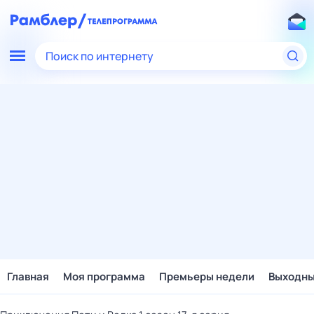
Поиск по интернету
Главная
Моя программа
Премьеры недели
Выходн