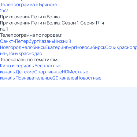
Телепрограмма в Брянске
2x2
Приключения Пети и Волка
Приключения Пети и Волка. Сезон 1. Серия 17-я
null
Телепрограмма по городам:
Санкт-Петербург
Казань
Нижний
Новгород
Челябинск
Екатеринбург
Новосибирск
Сочи
Красноя
на-Дону
Краснодар
Телеканалы по тематикам:
Кино и сериалы
Бесплатные
каналы
Детские
Спортивные
HD
Местные
каналы
Познавательные
20 каналов
Новостные