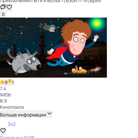
Приключения Пети и Волка 1 сезон 17-я серия
0
9
1
7.4
IMDb
8.9
Кинопоиск
Больше информации
2x2
Сегодня в 12:05