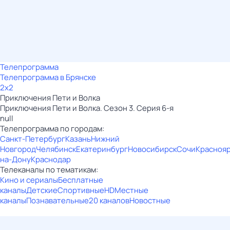
Телепрограмма
Телепрограмма в Брянске
2x2
Приключения Пети и Волка
Приключения Пети и Волка. Сезон 3. Серия 6-я
null
Телепрограмма по городам:
Санкт-Петербург
Казань
Нижний
Новгород
Челябинск
Екатеринбург
Новосибирск
Сочи
Красноя
на-Дону
Краснодар
Телеканалы по тематикам:
Кино и сериалы
Бесплатные
каналы
Детские
Спортивные
HD
Местные
каналы
Познавательные
20 каналов
Новостные