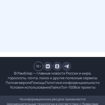
18
+
© Рамблер — главные новости России и мира,
гороскопы, почта, поиск и другие полезные сервисы
Полная версия
Помощь
Политика конфиденциальности
Условия использования
Лайки
Топ-100
Все проекты
На информационном ресурсе применяются
рекомендательные технологии в соответствии с
Правилами