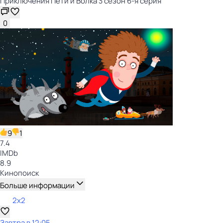
Приключения Пети и Волка 3 сезон 6-я серия
0
9
1
7.4
IMDb
8.9
Кинопоиск
Больше информации
2x2
Завтра в 12:05