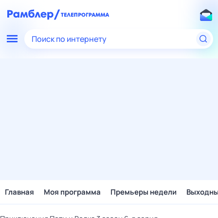
Поиск по интернету
Главная
Моя программа
Премьеры недели
Выходн