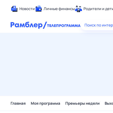
Новости
Личные финансы
Родители и дет
Здоровье
Поиск по инте
Развлечен
Дом и уют
Спорт
Карьера
Авто
Технологи
Жизненные
Сберегаем
Гороскопы
Главная
Моя программа
Премьеры недели
Вых