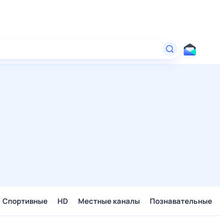
Спортивные
HD
Местные каналы
Познавательные