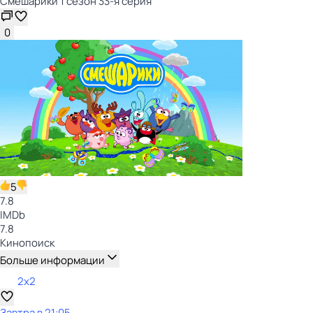
Смешарики 1 сезон 33-я серия
0
5
7.8
IMDb
7.8
Кинопоиск
Больше информации
2x2
Завтра в 21:05