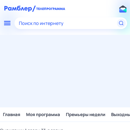
Поиск по интернету
Главная
Моя программа
Премьеры недели
Выходн