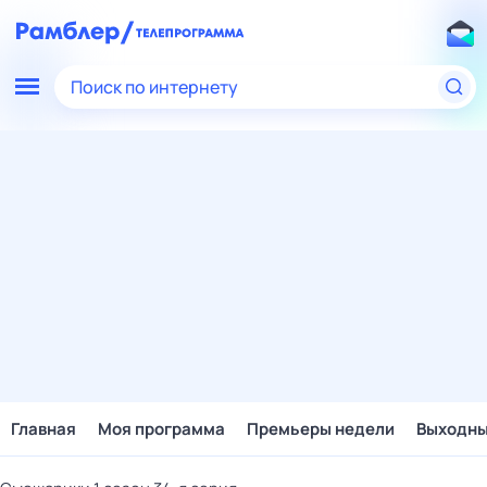
Поиск по интернету
Главная
Моя программа
Премьеры недели
Выходн