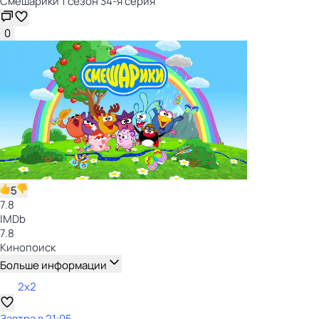
Смешарики 1 сезон 34-я серия
0
5
7.8
IMDb
7.8
Кинопоиск
Больше информации
2x2
Завтра в 21:05