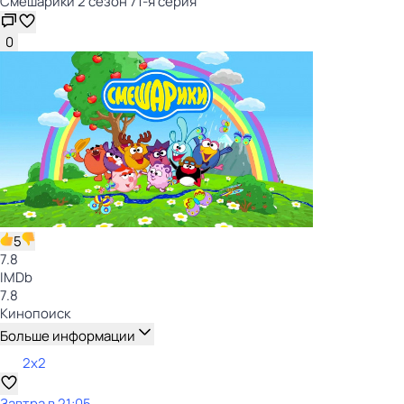
Смешарики 2 сезон 71-я серия
0
5
7.8
IMDb
7.8
Кинопоиск
Больше информации
2x2
Завтра в 21:05