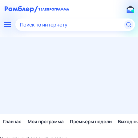
Поиск по интернету
Главная
Моя программа
Премьеры недели
Выходн