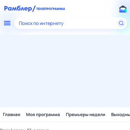
Поиск по интернету
Главная
Моя программа
Премьеры недели
Выходн