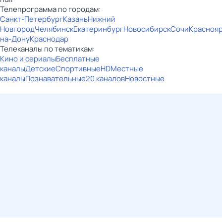
Телепрограмма по городам:
Санкт-Петербург
Казань
Нижний
Новгород
Челябинск
Екатеринбург
Новосибирск
Сочи
Красноя
на-Дону
Краснодар
Телеканалы по тематикам:
Кино и сериалы
Бесплатные
каналы
Детские
Спортивные
HD
Местные
каналы
Познавательные
20 каналов
Новостные