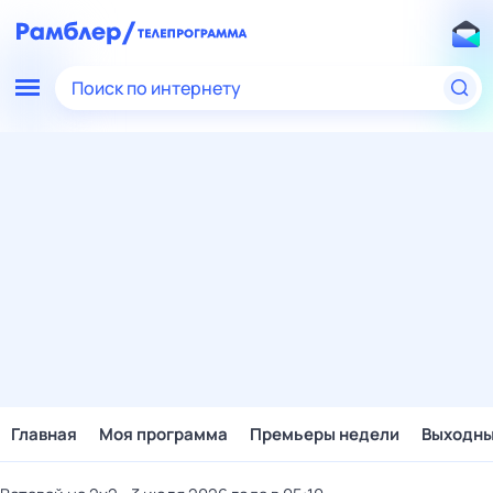
Поиск по интернету
Главная
Моя программа
Премьеры недели
Выходн