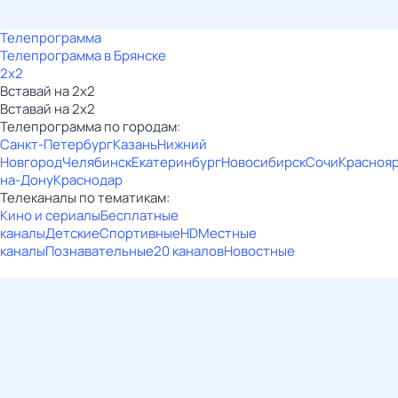
Телепрограмма
Телепрограмма в Брянске
2x2
Вставай на 2х2
Вставай на 2х2
Телепрограмма по городам:
Санкт-Петербург
Казань
Нижний
Новгород
Челябинск
Екатеринбург
Новосибирск
Сочи
Красноя
на-Дону
Краснодар
Телеканалы по тематикам:
Кино и сериалы
Бесплатные
каналы
Детские
Спортивные
HD
Местные
каналы
Познавательные
20 каналов
Новостные