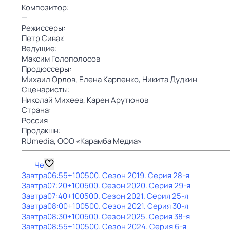
Композитор:
—
Режиссеры:
Петр Сивак
Ведущие:
Максим Голополосов
Продюссеры:
Михаил Орлов,
Елена Карпенко,
Никита Дудкин
Сценаристы:
Николай Михеев,
Карен Арутюнов
Страна:
Россия
Продакшн:
RUmedia,
ООО «Карамба Медиа»
Че
Завтра
06:55
+100500
. Сезон 2019
. Серия 28-я
Завтра
07:20
+100500
. Сезон 2020
. Серия 29-я
Завтра
07:40
+100500
. Сезон 2021
. Серия 25-я
Завтра
08:00
+100500
. Сезон 2021
. Серия 30-я
Завтра
08:30
+100500
. Сезон 2025
. Серия 38-я
Завтра
08:55
+100500
. Сезон 2024
. Серия 6-я