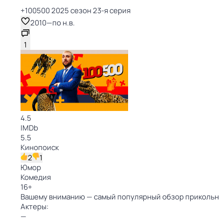
+100500 2025 сезон 23-я серия
2010
—
по н.в.
1
4.5
IMDb
5.5
Кинопоиск
2
1
Юмор
Комедия
16
+
Вашему вниманию — самый популярный обзор прикольны
Актеры:
—