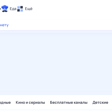
и
Еда
Ещё
Почта
рнету
ия и отдых
Поиск
Погода
ТВ-программа
и и тренды
 ситуации
 вместе
Помощь
одные
Кино и сериалы
Бесплатные каналы
Детские