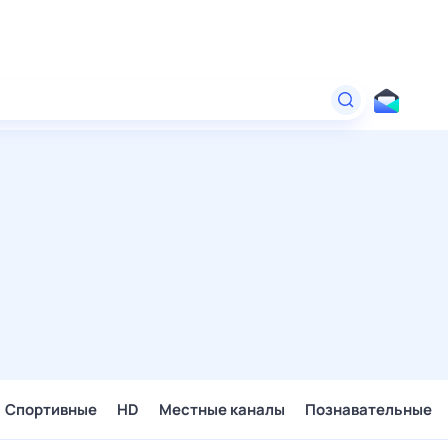
Спортивные
HD
Местные каналы
Познавательные