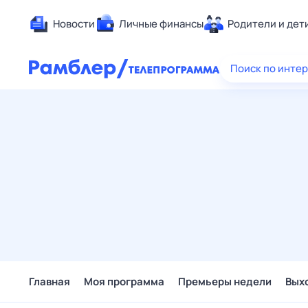
Новости
Личные финансы
Родители и дет
Здоровье
Поиск по инте
Развлечен
Дом и уют
Спорт
Карьера
Авто
Технологи
Жизненные
Сберегаем
Гороскопы
Главная
Моя программа
Премьеры недели
Вых