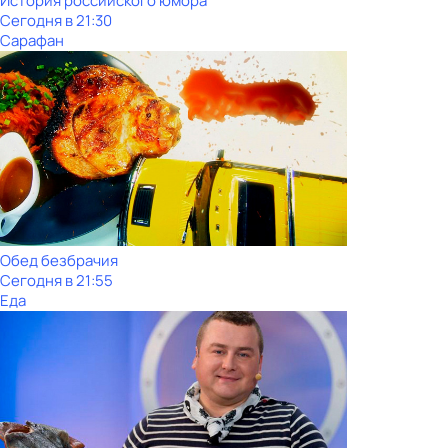
История российского юмора
Сегодня в 21:30
Сарафан
Обед безбрачия
Сегодня в 21:55
Еда