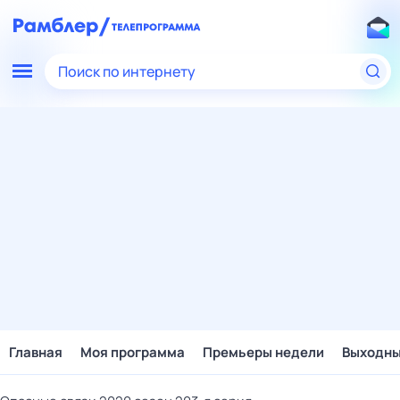
Поиск по интернету
Главная
Моя программа
Премьеры недели
Выходн