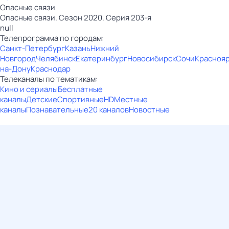
Опасные связи
Опасные связи. Сезон 2020. Серия 203-я
null
Телепрограмма по городам:
Санкт-Петербург
Казань
Нижний
Новгород
Челябинск
Екатеринбург
Новосибирск
Сочи
Красноя
на-Дону
Краснодар
Телеканалы по тематикам:
Кино и сериалы
Бесплатные
каналы
Детские
Спортивные
HD
Местные
каналы
Познавательные
20 каналов
Новостные