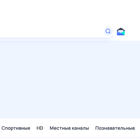
Спортивные
HD
Местные каналы
Познавательные