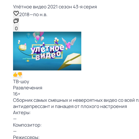
Улётное видео 2021 сезон 43-я серия
2018
—
по н.в.
0
ТВ-шоу
Развлечения
16
+
Сборник самых смешных и невероятных видео со всей п
антидепрессант и панацея от плохого настроения
Актеры:
—
Композитор:
—
Режиссеры: