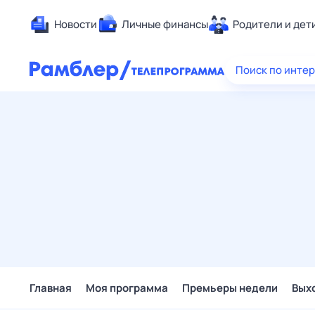
Новости
Личные финансы
Родители и дет
Здоровье
Поиск по инте
Развлечен
Дом и уют
Спорт
Карьера
Авто
Технологи
Жизненные
Сберегаем
Гороскопы
Главная
Моя программа
Премьеры недели
Вых