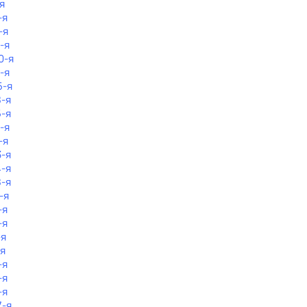
я
-я
-я
-я
0-я
1-я
5-я
8-я
5-я
-я
-я
3-я
4-я
8-я
-я
-я
-я
-я
-я
-я
-я
-я
7-я