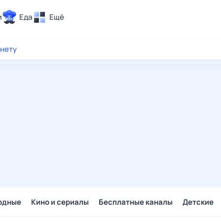
и
Еда
Ещё
Почта
рнету
ия и отдых
Поиск
Погода
ТВ-программа
и и тренды
 ситуации
 вместе
Помощь
одные
Кино и сериалы
Бесплатные каналы
Детские