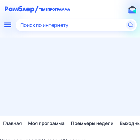
Поиск по интернету
Главная
Моя программа
Премьеры недели
Выходн