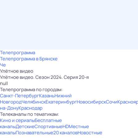
Телепрограмма
Телепрограмма в Брянске
Че
Улётное видео
Улётное видео. Сезон 2024. Серия 20-я
null
Телепрограмма по городам:
Санкт-Петербург
Казань
Нижний
Новгород
Челябинск
Екатеринбург
Новосибирск
Сочи
Красноя
на-Дону
Краснодар
Телеканалы по тематикам:
Кино и сериалы
Бесплатные
каналы
Детские
Спортивные
HD
Местные
каналы
Познавательные
20 каналов
Новостные