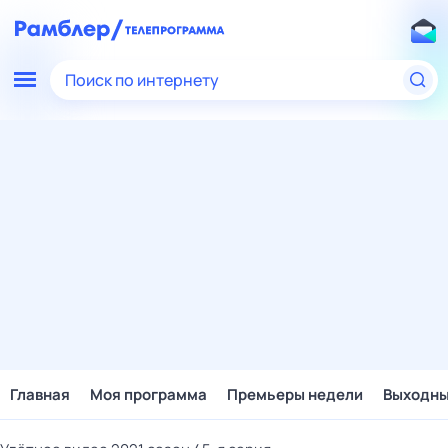
Поиск по интернету
Главная
Моя программа
Премьеры недели
Выходн