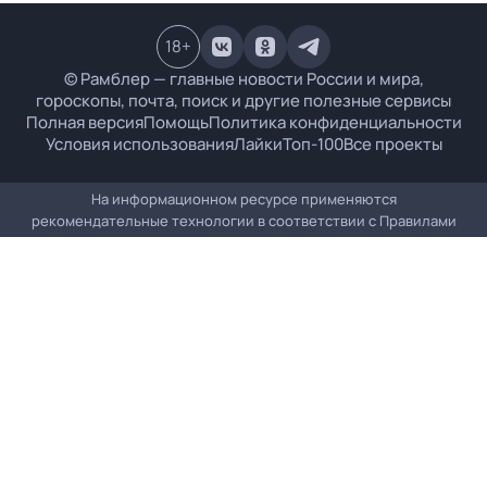
18
+
© Рамблер — главные новости России и мира,
гороскопы, почта, поиск и другие полезные сервисы
Полная версия
Помощь
Политика конфиденциальности
Условия использования
Лайки
Топ-100
Все проекты
На информационном ресурсе применяются
рекомендательные технологии в соответствии с
Правилами