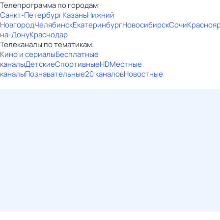
Телепрограмма по городам:
Санкт-Петербург
Казань
Нижний
Новгород
Челябинск
Екатеринбург
Новосибирск
Сочи
Красноя
на-Дону
Краснодар
Телеканалы по тематикам:
Кино и сериалы
Бесплатные
каналы
Детские
Спортивные
HD
Местные
каналы
Познавательные
20 каналов
Новостные