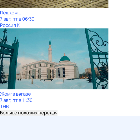
Пешком...
7 авг, пт в 06:30
Россия К
Җомга вәгазе
7 авг, пт в 11:30
ТНВ
Больше похожих передач