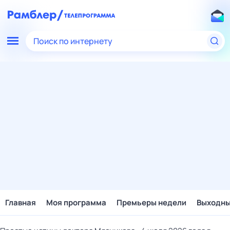
Поиск по интернету
Главная
Моя программа
Премьеры недели
Выходн