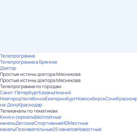
Телепрограмма
Телепрограмма в Брянске
Доктор
Простые истины доктора Мясникова
Простые истины доктора Мясникова
Телепрограмма по городам:
Санкт-Петербург
Казань
Нижний
Новгород
Челябинск
Екатеринбург
Новосибирск
Сочи
Красноя
на-Дону
Краснодар
Телеканалы по тематикам:
Кино и сериалы
Бесплатные
каналы
Детские
Спортивные
HD
Местные
каналы
Познавательные
20 каналов
Новостные