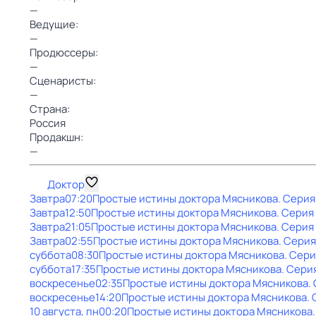
—
Ведущие:
—
Продюссеры:
—
Сценаристы:
—
Страна:
Россия
Продакшн:
—
Доктор
Завтра
07:20
Простые истины доктора Мясникова
. Серия
Завтра
12:50
Простые истины доктора Мясникова
. Серия
Завтра
21:05
Простые истины доктора Мясникова
. Серия
Завтра
02:55
Простые истины доктора Мясникова
. Серия
суббота
08:30
Простые истины доктора Мясникова
. Сери
суббота
17:35
Простые истины доктора Мясникова
. Сери
воскресенье
02:35
Простые истины доктора Мясникова
.
воскресенье
14:20
Простые истины доктора Мясникова
.
10 августа, пн
00:20
Простые истины доктора Мясникова