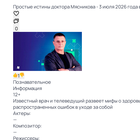
Простые истины доктора Мясникова - 3 июля 2026 года в
0
1
Познавательное
Информация
12
+
Известный врач и телеведущий развеет мифы о здоровь
распространенных ошибок в уходе за собой
Актеры:
—
Композитор:
—
Режиссеры: