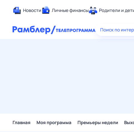
Новости
Личные финансы
Родители и дет
Здоровье
Поиск по инте
Развлечен
Дом и уют
Спорт
Карьера
Авто
Технологи
Жизненные
Сберегаем
Гороскопы
Главная
Моя программа
Премьеры недели
Вых