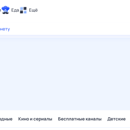
и
Еда
Ещё
Почта
рнету
ия и отдых
Поиск
Погода
ТВ-программа
и и тренды
 ситуации
 вместе
Помощь
одные
Кино и сериалы
Бесплатные каналы
Детские