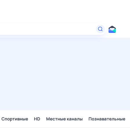
Спортивные
HD
Местные каналы
Познавательные