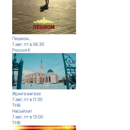
Пешком...
7 авг, пт в 06:30
Россия К
Җомга вәгазе
7 авг, пт в 11:30
ТНВ
Нәсыйхәт
7 авг, пт в 13:00
ТНВ