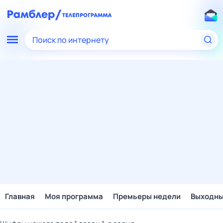
Поиск по интернету
Главная
Моя программа
Премьеры недели
Выходн