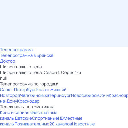
Телепрограмма
Телепрограмма в Брянске
Доктор
Шифры нашего тела
Шифры нашего тела. Сезон 1. Серия 1-я
null
Телепрограмма по городам:
Санкт-Петербург
Казань
Нижний
Новгород
Челябинск
Екатеринбург
Новосибирск
Сочи
Красноя
на-Дону
Краснодар
Телеканалы по тематикам:
Кино и сериалы
Бесплатные
каналы
Детские
Спортивные
HD
Местные
каналы
Познавательные
20 каналов
Новостные