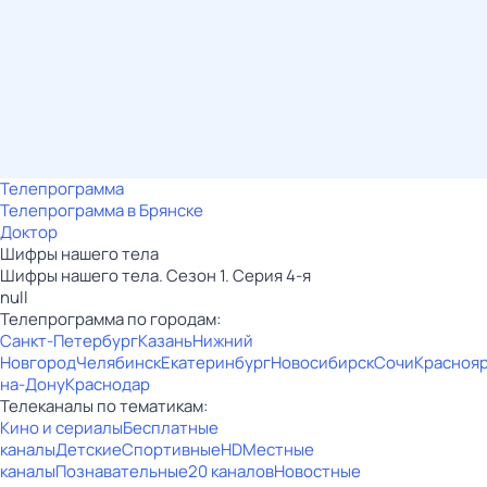
Телепрограмма
Телепрограмма в Брянске
Доктор
Шифры нашего тела
Шифры нашего тела. Сезон 1. Серия 4-я
null
Телепрограмма по городам:
Санкт-Петербург
Казань
Нижний
Новгород
Челябинск
Екатеринбург
Новосибирск
Сочи
Красноя
на-Дону
Краснодар
Телеканалы по тематикам:
Кино и сериалы
Бесплатные
каналы
Детские
Спортивные
HD
Местные
каналы
Познавательные
20 каналов
Новостные