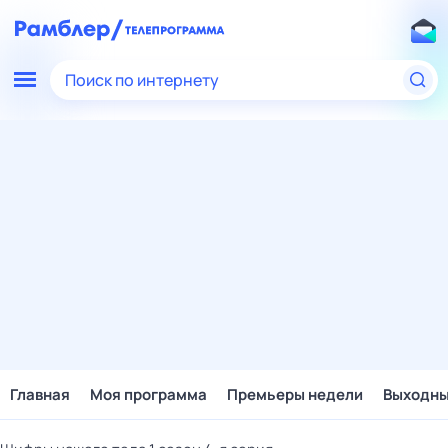
Поиск по интернету
Главная
Моя программа
Премьеры недели
Выходн