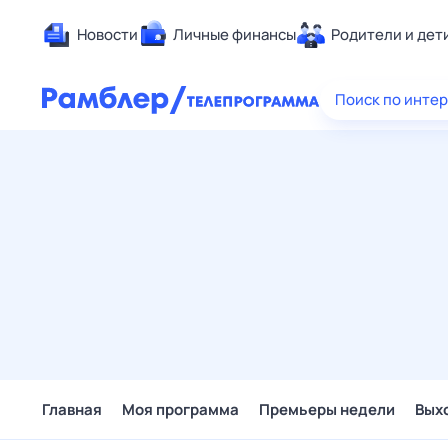
Новости
Личные финансы
Родители и дет
Здоровье
Поиск по инте
Развлечен
Дом и уют
Спорт
Карьера
Авто
Технологи
Жизненные
Сберегаем
Гороскопы
Главная
Моя программа
Премьеры недели
Вых