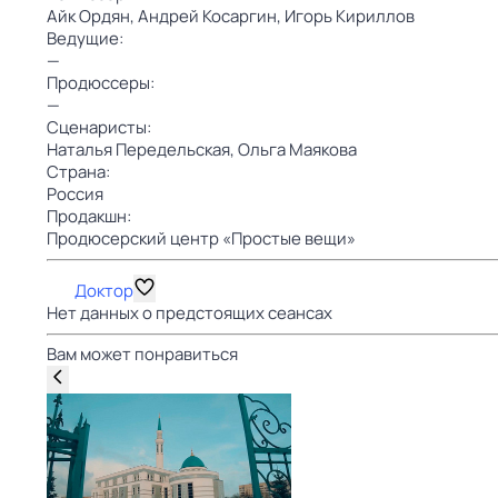
Айк Ордян,
Андрей Косаргин,
Игорь Кириллов
Ведущие:
—
Продюссеры:
—
Сценаристы:
Наталья Передельская,
Ольга Маякова
Страна:
Россия
Продакшн:
Продюсерский центр «Простые вещи»
Доктор
Нет данных о предстоящих сеансах
Вам может понравиться