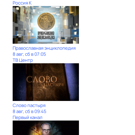
Россия К
Православная энциклопедия
8 авг, сб в 07:05
ТВ Центр
Слово пастыря
8 авг, сб в 09:45
Первый канал