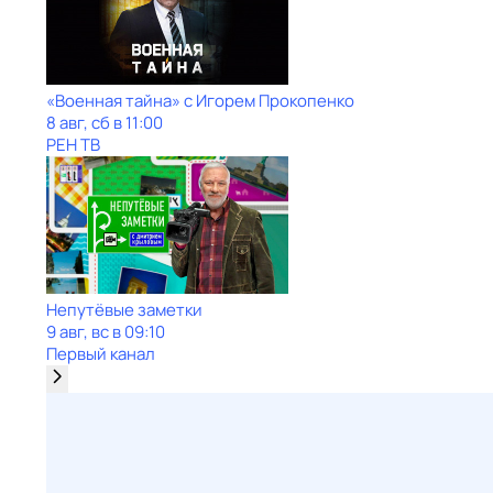
«Военная тайна» с Игорем Прокопенко
8 авг, сб в 11:00
РЕН ТВ
Непутёвые заметки
9 авг, вс в 09:10
Первый канал