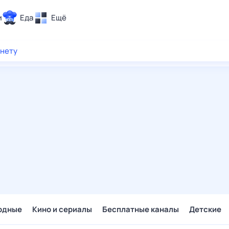
и
Еда
Ещё
Почта
рнету
ия и отдых
Поиск
Погода
ТВ-программа
и и тренды
 ситуации
 вместе
Помощь
одные
Кино и сериалы
Бесплатные каналы
Детские