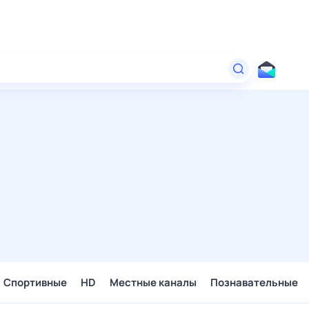
Спортивные
HD
Местные каналы
Познавательные