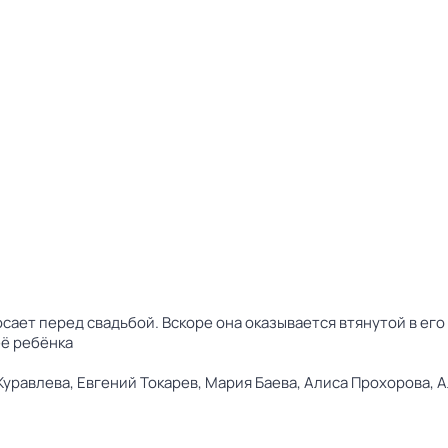
сает перед свадьбой. Вскоре она оказывается втянутой в ег
её ребёнка
Журавлева,
Евгений Токарев,
Мария Баева,
Алиса Прохорова,
А