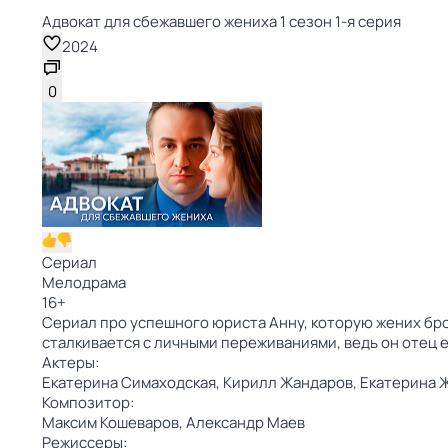
Адвокат для сбежавшего жениха 1 сезон 1-я серия
2024
0
Сериал
Мелодрама
16
+
Сериал про успешного юриста Анну, которую жених бро
сталкивается с личными переживаниями, ведь он отец 
Актеры:
Екатерина Симаходская,
Кирилл Жандаров,
Екатерина 
Композитор:
Максим Кошеваров,
Александр Маев
Режиссеры: