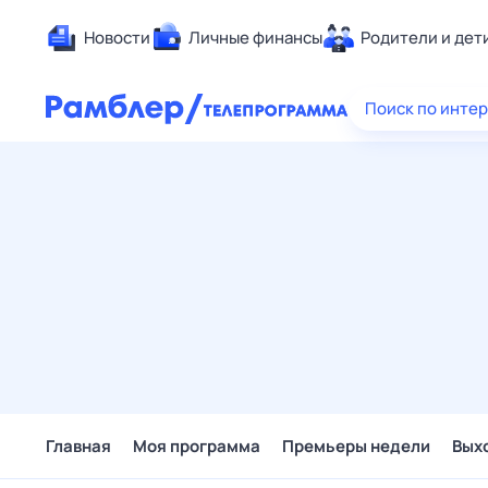
Новости
Личные финансы
Родители и дет
Здоровье
Поиск по инте
Развлечен
Дом и уют
Спорт
Карьера
Авто
Технологи
Жизненные
Сберегаем
Гороскопы
Главная
Моя программа
Премьеры недели
Вых