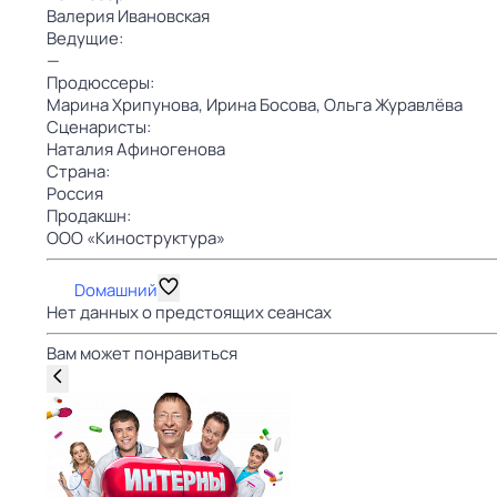
Валерия Ивановская
Ведущие:
—
Продюссеры:
Марина Хрипунова,
Ирина Босова,
Ольга Журавлёва
Сценаристы:
Наталия Афиногенова
Страна:
Россия
Продакшн:
ООО «Киноструктура»
Dомашний
Нет данных о предстоящих сеансах
Вам может понравиться