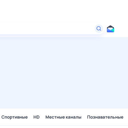
Спортивные
HD
Местные каналы
Познавательные