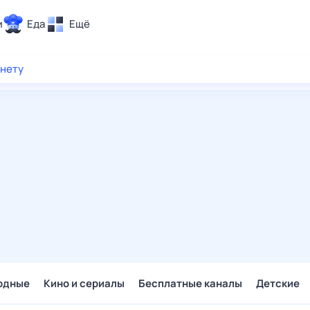
и
Еда
Ещё
Почта
рнету
ия и отдых
Поиск
Погода
ТВ-программа
и и тренды
 ситуации
 вместе
Помощь
одные
Кино и сериалы
Бесплатные каналы
Детские